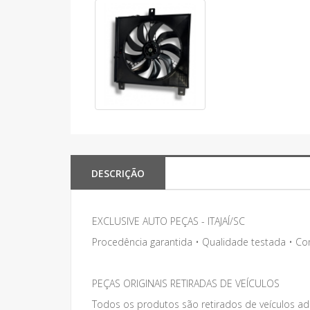
DESCRIÇÃO
EXCLUSIVE AUTO PEÇAS - ITAJAÍ/SC
Procedência garantida • Qualidade testada • C
PEÇAS ORIGINAIS RETIRADAS DE VEÍCULOS
Todos os produtos são retirados de veículos adq