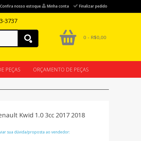
Confira nosso estoque
Minha conta
Finalizar pedido
83-3737
0 - R$0,00
DE PEÇAS
ORÇAMENTO DE PEÇAS
nault Kwid 1.0 3cc 2017 2018
nviar sua dúvida/proposta ao vendedor: