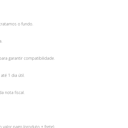
tratamos o fundo.
a.
para garantir compatibilidade.
é 1 dia útil.
 nota fiscal.
 valor pago (produto + frete).