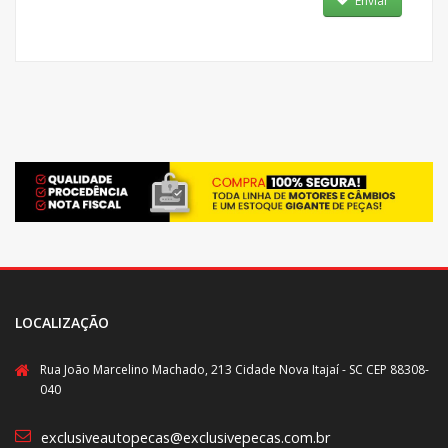
Enviar
LOCALIZAÇÃO
Rua João Marcelino Machado, 213 Cidade Nova Itajaí - SC CEP 88308-
040
exclusiveautopecas@exclusivepecas.com.br