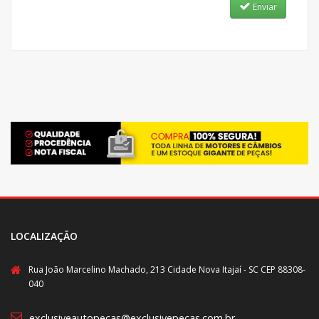
Enviar
LOCALIZAÇÃO
Rua João Marcelino Machado, 213 Cidade Nova Itajaí - SC CEP 88308-
040
exclusiveautopecas@exclusivepecas.com.br