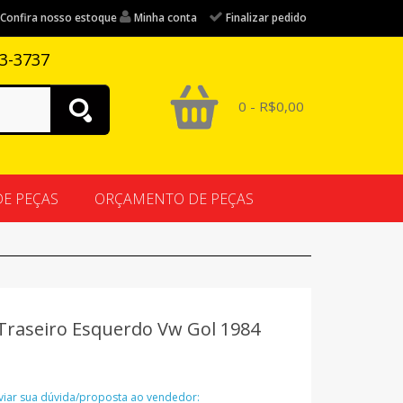
Confira nosso estoque
Minha conta
Finalizar pedido
83-3737
0 - R$0,00
DE PEÇAS
ORÇAMENTO DE PEÇAS
Traseiro Esquerdo Vw Gol 1984
nviar sua dúvida/proposta ao vendedor: