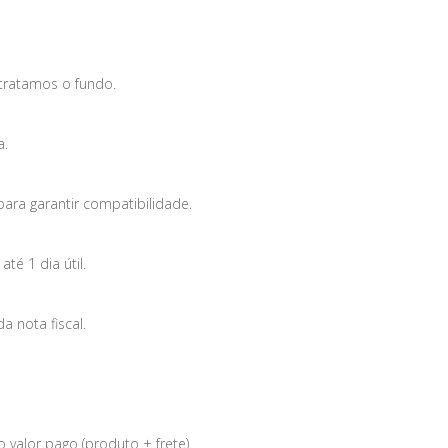
tratamos o fundo.
a.
para garantir compatibilidade.
é 1 dia útil.
 nota fiscal.
 valor pago (produto + frete).