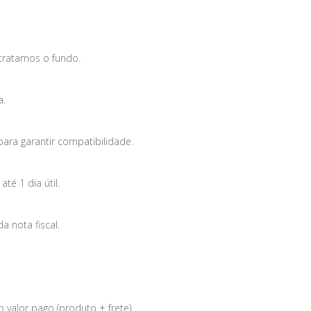
tratamos o fundo.
a.
para garantir compatibilidade.
é 1 dia útil.
 nota fiscal.
 valor pago (produto + frete).