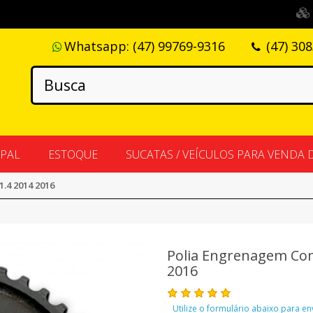
Whatsapp:
(47) 99769-9316
(47) 30
IPAL
ESTOQUE
SUCATAS / VEÍCULOS PARA VENDA 
.4 2014 2016
Polia Engrenagem Com
2016
Utilize o formulário abaixo para e