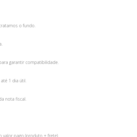
tratamos o fundo.
a.
para garantir compatibilidade.
é 1 dia útil.
 nota fiscal.
 valor pago (produto + frete).