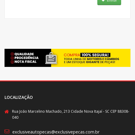
Enviar
LOCALIZAÇÃO
Rua João Marcelino Machado, 213 Cidade Nova Itajaí - SC CEP 88308-
040
exclusiveautopecas@exclusivepecas.com.br