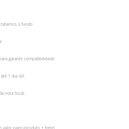
tratamos o fundo.
a.
para garantir compatibilidade.
é 1 dia útil.
 nota fiscal.
 valor pago (produto + frete).