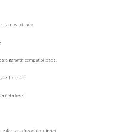
tratamos o fundo.
a.
para garantir compatibilidade.
é 1 dia útil.
 nota fiscal.
 valor pago (produto + frete).