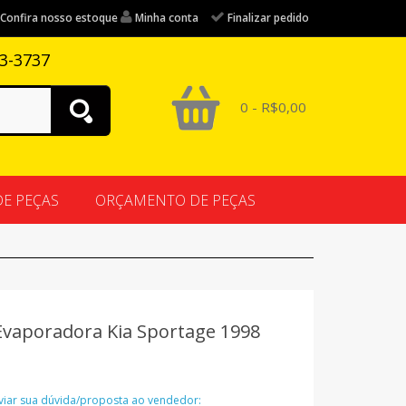
Confira nosso estoque
Minha conta
Finalizar pedido
83-3737
0 - R$0,00
DE PEÇAS
ORÇAMENTO DE PEÇAS
Evaporadora Kia Sportage 1998
nviar sua dúvida/proposta ao vendedor: