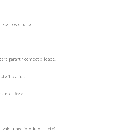
tratamos o fundo.
a.
para garantir compatibilidade.
é 1 dia útil.
 nota fiscal.
 valor pago (produto + frete).