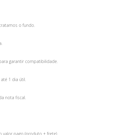
tratamos o fundo.
a.
para garantir compatibilidade.
é 1 dia útil.
 nota fiscal.
 valor pago (produto + frete).