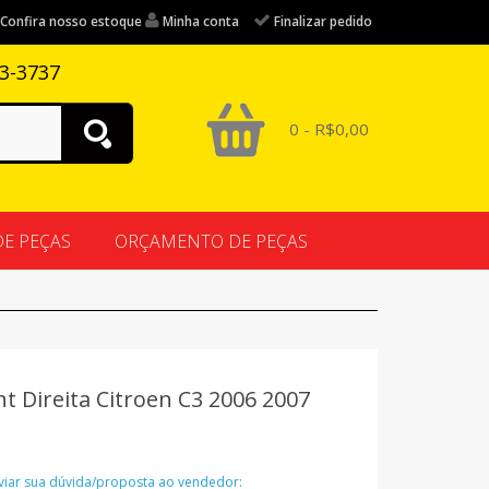
Confira nosso estoque
Minha conta
Finalizar pedido
83-3737
0 - R$0,00
DE PEÇAS
ORÇAMENTO DE PEÇAS
t Direita Citroen C3 2006 2007
nviar sua dúvida/proposta ao vendedor: