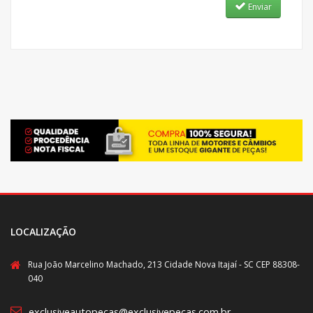
Enviar
LOCALIZAÇÃO
Rua João Marcelino Machado, 213 Cidade Nova Itajaí - SC CEP 88308-
040
exclusiveautopecas@exclusivepecas.com.br