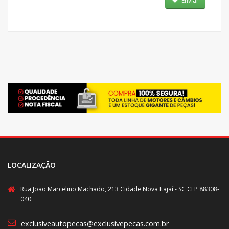
Enviar
LOCALIZAÇÃO
Rua João Marcelino Machado, 213 Cidade Nova Itajaí - SC CEP 88308-
040
exclusiveautopecas@exclusivepecas.com.br