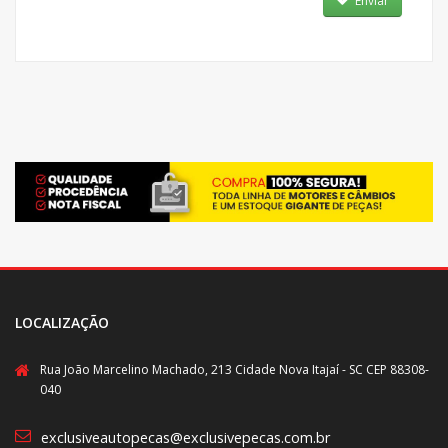
Enviar
LOCALIZAÇÃO
Rua João Marcelino Machado, 213 Cidade Nova Itajaí - SC CEP 88308-
040
exclusiveautopecas@exclusivepecas.com.br