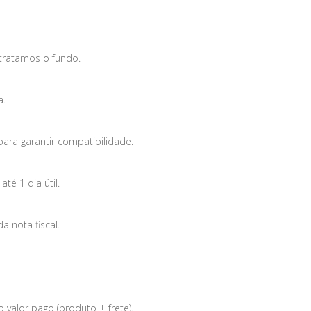
tratamos o fundo.
a.
para garantir compatibilidade.
é 1 dia útil.
 nota fiscal.
 valor pago (produto + frete).