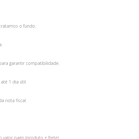
tratamos o fundo.
a.
para garantir compatibilidade.
é 1 dia útil.
 nota fiscal.
 valor pago (produto + frete).