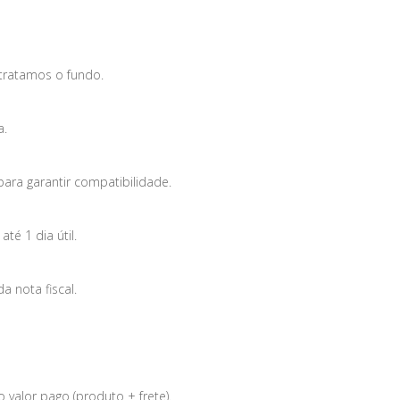
tratamos o fundo.
a.
para garantir compatibilidade.
é 1 dia útil.
 nota fiscal.
 valor pago (produto + frete).