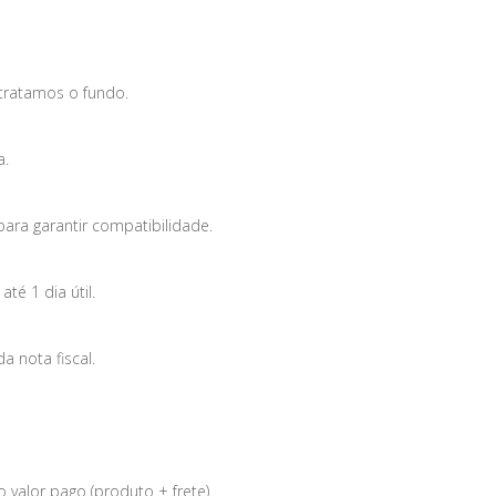
tratamos o fundo.
a.
para garantir compatibilidade.
é 1 dia útil.
 nota fiscal.
 valor pago (produto + frete).