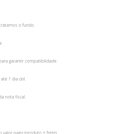
tratamos o fundo.
a.
para garantir compatibilidade.
é 1 dia útil.
 nota fiscal.
 valor pago (produto + frete).