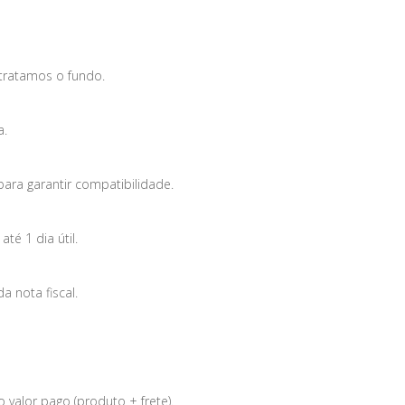
tratamos o fundo.
a.
para garantir compatibilidade.
é 1 dia útil.
 nota fiscal.
 valor pago (produto + frete).