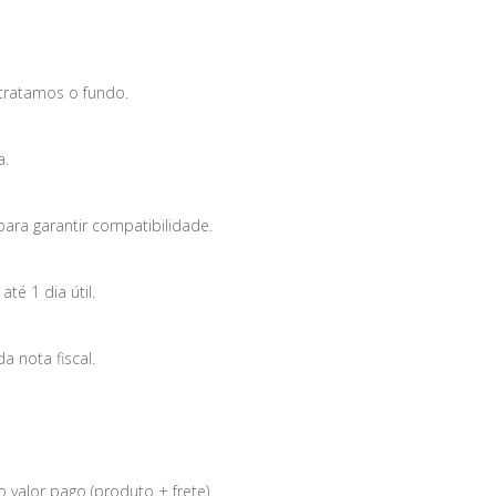
tratamos o fundo.
a.
para garantir compatibilidade.
é 1 dia útil.
 nota fiscal.
 valor pago (produto + frete).